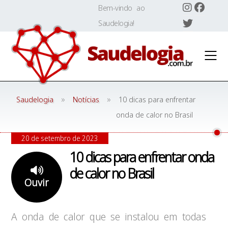
Skip
Bem-vindo ao
to
Saudelogia!
content
»
»
Saudelogia
Notícias
10 dicas para enfrentar
onda de calor no Brasil
20 de setembro de 2023
10 dicas para enfrentar onda
de calor no Brasil
Ouvir
A onda de calor que se instalou em todas