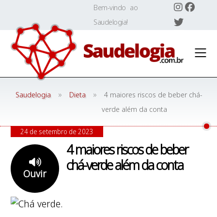
Skip
Bem-vindo ao
to
Saudelogia!
content
»
»
Saudelogia
Dieta
4 maiores riscos de beber chá-
verde além da conta
24 de setembro de 2023
4 maiores riscos de beber
chá-verde além da conta
Ouvir