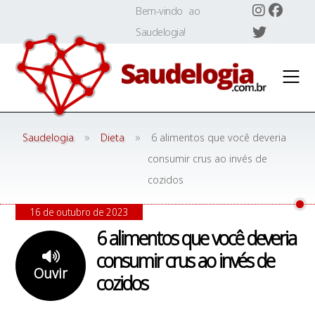
Skip
Bem-vindo ao
to
Saudelogia!
content
»
»
Saudelogia
Dieta
6 alimentos que você deveria
consumir crus ao invés de
cozidos
16 de outubro de 2023
6 alimentos que você deveria
consumir crus ao invés de
Ouvir
cozidos