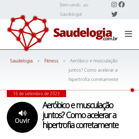
Skip
Bem-vindo ao
to
Saudelogia!
content
»
»
Saudelogia
Fitness
Aeróbico e musculação
juntos? Como acelerar a
hipertrofia corretamente
16 de setembro de 2023
Aeróbico e musculação
juntos? Como acelerar a
Ouvir
hipertrofia corretamente