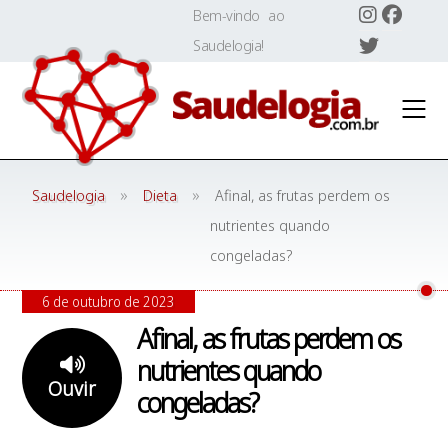
Skip
Bem-vindo ao
to
Saudelogia!
content
»
»
Saudelogia
Dieta
Afinal, as frutas perdem os
nutrientes quando
congeladas?
6 de outubro de 2023
Afinal, as frutas perdem os
nutrientes quando
Ouvir
congeladas?