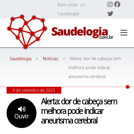
Skip
Bem-vindo ao
to
Saudelogia!
content
»
»
Saudelogia
Notícias
Alerta: dor de cabeça sem
melhora pode indicar
aneurisma cerebral
4 de setembro de 2023
Alerta: dor de cabeça sem
melhora pode indicar
Ouvir
aneurisma cerebral