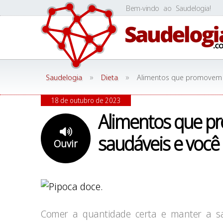
Skip
Bem-vindo ao Saudelogia!
to
content
»
»
Saudelogia
Dieta
Alimentos que promovem 
18 de outubro de 2023
Alimentos que p
saudáveis e voc
Ouvir
Comer a quantidade certa e manter a s