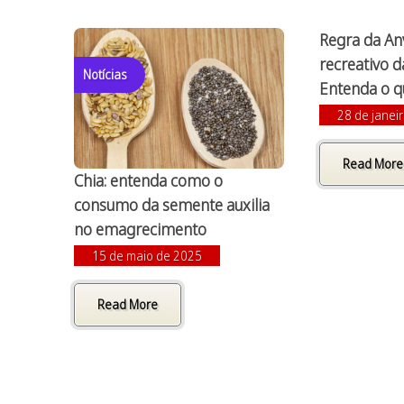
Regra da Anv
recreativo 
Notícias
Entenda o 
28 de janei
Read More
Chia: entenda como o
consumo da semente auxilia
no emagrecimento
15 de maio de 2025
Read More