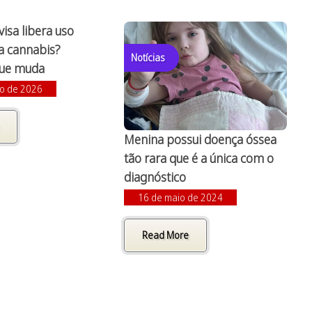
isa libera uso
da cannabis?
Notícias
que muda
ro de 2026
Menina possui doença óssea
tão rara que é a única com o
diagnóstico
16 de maio de 2024
Read More