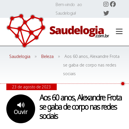
Skip
Bem-vindo ao
to
Saudelogia!
content
»
»
Saudelogia
Beleza
Aos 60 anos, Alexandre Frota
se gaba de corpo nas redes
sociais
23 de agosto de 2023
Aos 60 anos, Alexandre Frota
se gaba de corpo nas redes
Ouvir
sociais