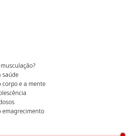
?
da musculação?
a saúde
o corpo e a mente
olescência
idosos
 o emagrecimento