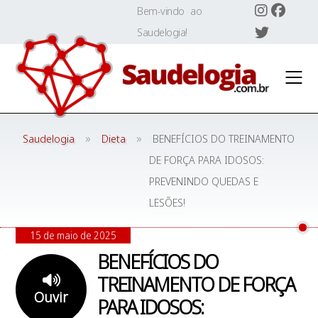
Skip
Bem-vindo ao
to
Saudelogia!
content
»
»
Saudelogia
Dieta
BENEFÍCIOS DO TREINAMENTO
DE FORÇA PARA IDOSOS:
PREVENINDO QUEDAS E
LESÕES!
15 de maio de 2025
BENEFÍCIOS DO
TREINAMENTO DE FORÇA
Ouvir
PARA IDOSOS: