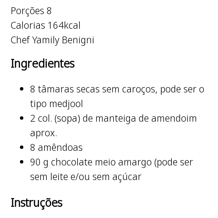
Porções
8
Calorias
164
kcal
Chef
Yamily Benigni
Ingredientes
8
tâmaras secas
sem caroços, pode ser o
tipo medjool
2
col. (sopa) de
manteiga de amendoim
aprox.
8
amêndoas
90
g
chocolate meio amargo
(pode ser
sem leite e/ou sem açúcar
Instruções