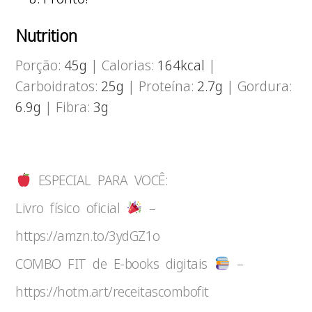
Nutrition
Porção:
45
g
|
Calorias:
164
kcal
|
Carboidratos:
25
g
|
Proteína:
2.7
g
|
Gordura:
6.9
g
|
Fibra:
3
g
ESPECIAL PARA VOCÊ:
Livro físico oficial
–
https://amzn.to/3ydGZ1o
COMBO FIT de E-books digitais
–
https://hotm.art/receitascombofit