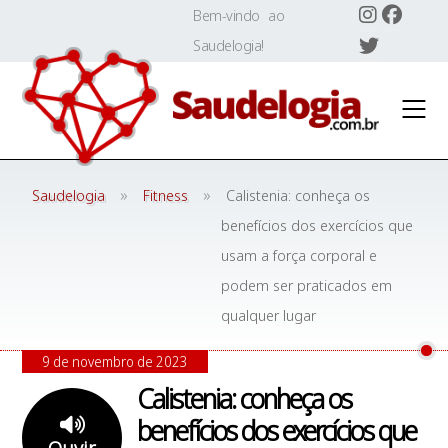
Skip
Bem-vindo ao
to
Saudelogia!
content
»
»
Saudelogia
Fitness
Calistenia: conheça os
benefícios dos exercícios que
usam a força corporal e
podem ser praticados em
qualquer lugar
9 de novembro de 2023
Calistenia: conheça os
benefícios dos exercícios que