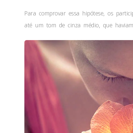
Para comprovar essa hipótese, os partic
até um tom de cinza médio, que haviam 