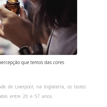
percepção que temos das cores
e de Liverpool, na Inglaterra, os testes
ades entre 20 e 57 anos.