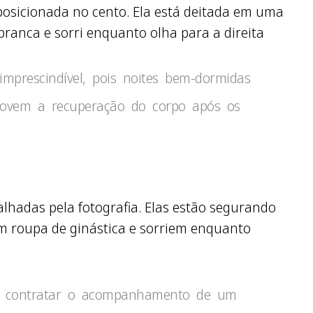
prescindível, pois noites bem-dormidas
movem a recuperação do corpo após os
a é contratar o acompanhamento de um