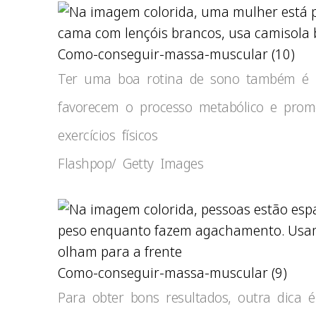
Como-conseguir-massa-muscular (10)
Ter uma boa rotina de sono também é im
favorecem o processo metabólico e pro
exercícios físicos
Flashpop/ Getty Images
Como-conseguir-massa-muscular (9)
Para obter bons resultados, outra dic