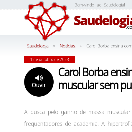
Skip
Bem-vindo ao Saudelogia!
to
content
»
»
Saudelogia
Notícias
Carol Borba ensina co
1 de outubro de 2023
Carol Borba ens
muscular sem pux
Ouvir
A busca pelo ganho de massa muscular 
frequentadores de academia. A hipertrofi