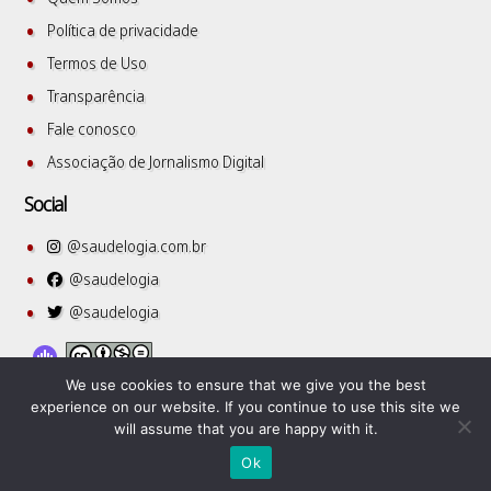
Política de privacidade
Termos de Uso
Transparência
Fale conosco
Associação de Jornalismo Digital
Social
@saudelogia.com.br
@saudelogia
@saudelogia
We use cookies to ensure that we give you the best
experience on our website. If you continue to use this site we
will assume that you are happy with it.
SuperbThemes
©2026 Saudelogia
| WordPress Theme by
Ok