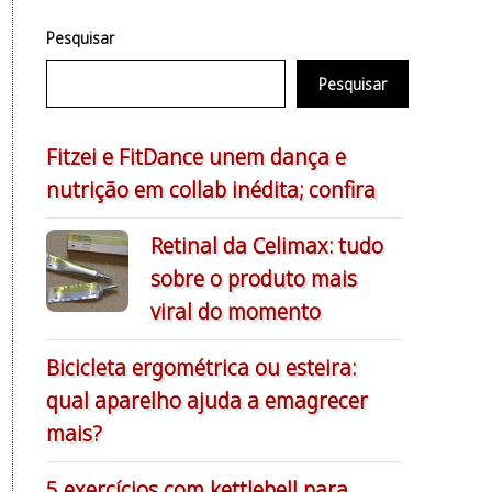
Pesquisar
Pesquisar
Fitzei e FitDance unem dança e
nutrição em collab inédita; confira
Retinal da Celimax: tudo
sobre o produto mais
viral do momento
Bicicleta ergométrica ou esteira:
qual aparelho ajuda a emagrecer
mais?
5 exercícios com kettlebell para