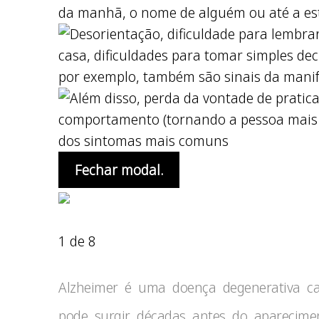
Fechar modal.
1 de 8
Alzheimer é uma doença degenerativa ca
pode surgir décadas antes do aparecime