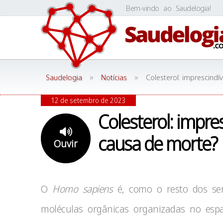
Skip
Bem-vindo ao Saudelogia!
to
content
»
»
Saudelogia
Notícias
Colesterol: imprescindí
12 de setembro de 2023
Colesterol: impres
causa de morte?
Ouvir
O
Homo sapiens
é, como o resto dos se
moléculas orgânicas organizadas no esp