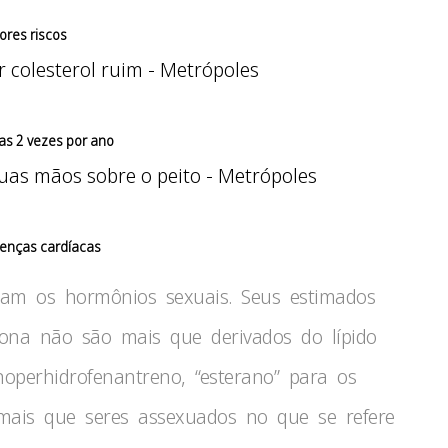
ores riscos
as 2 vezes por ano
doenças cardíacas
izam os hormônios sexuais. Seus estimados
erona não são mais que derivados do lípido
noperhidrofenantreno, “esterano” para os
 mais que seres assexuados no que se refere