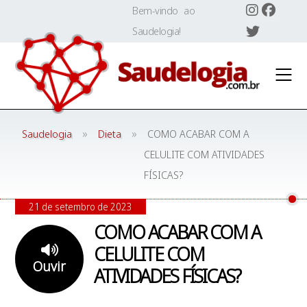
Skip
Bem-vindo ao
to
Saudelogia!
content
»
»
Saudelogia
Dieta
COMO ACABAR COM A
CELULITE COM ATIVIDADES
FÍSICAS?
21 de setembro de 2023
COMO ACABAR COM A
CELULITE COM
Ouvir
ATIVIDADES FÍSICAS?