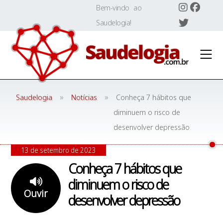
Skip
Bem-vindo ao
to
Saudelogia!
content
»
»
Saudelogia
Notícias
Conheça 7 hábitos que
diminuem o risco de
desenvolver depressão
13 de setembro de 2023
Conheça 7 hábitos que
diminuem o risco de
Ouvir
desenvolver depressão