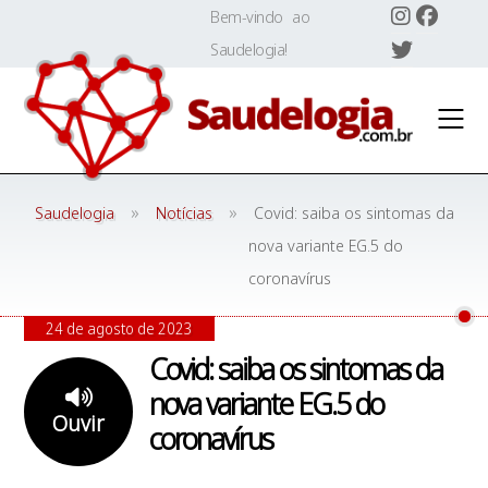
Skip
Bem-vindo ao
to
Saudelogia!
content
»
»
Saudelogia
Notícias
Covid: saiba os sintomas da
nova variante EG.5 do
coronavírus
24 de agosto de 2023
Covid: saiba os sintomas da
nova variante EG.5 do
Ouvir
coronavírus