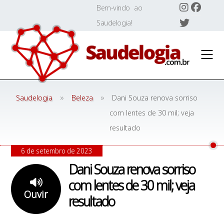
Skip
Bem-vindo ao
to
Saudelogia!
content
»
»
Saudelogia
Beleza
Dani Souza renova sorriso
com lentes de 30 mil; veja
resultado
6 de setembro de 2023
Dani Souza renova sorriso
com lentes de 30 mil; veja
Ouvir
resultado