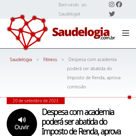
Skip
Bem-vindo ao
to
Saudelogia!
content
»
»
Saudelogia
Fitness
Despesa com academia
poderá ser abatida do
Imposto de Renda, aprova
comissão
20 de setembro de 2023
Despesa com academia
poderá ser abatida do
Ouvir
Imposto de Renda, aprova