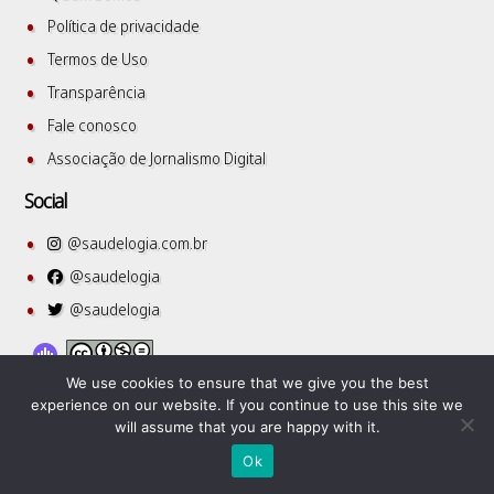
Política de privacidade
Termos de Uso
Transparência
Fale conosco
Associação de Jornalismo Digital
Social
@saudelogia.com.br
@saudelogia
@saudelogia
We use cookies to ensure that we give you the best
experience on our website. If you continue to use this site we
will assume that you are happy with it.
SuperbThemes
©2026 Saudelogia
| WordPress Theme by
Ok