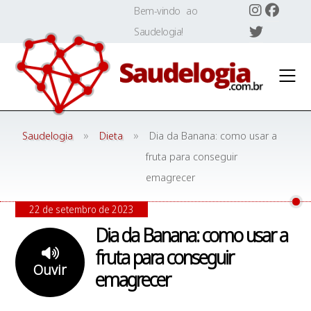
Skip
Bem-vindo ao
to
Saudelogia!
content
»
»
Saudelogia
Dieta
Dia da Banana: como usar a
fruta para conseguir
emagrecer
22 de setembro de 2023
Dia da Banana: como usar a
fruta para conseguir
Ouvir
emagrecer