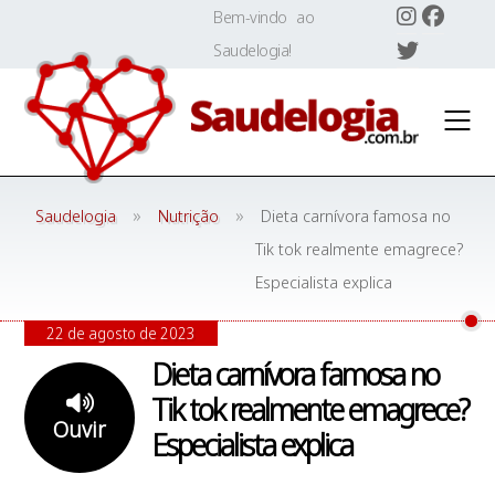
Skip
Bem-vindo ao
to
Saudelogia!
content
»
»
Saudelogia
Nutrição
Dieta carnívora famosa no
Tik tok realmente emagrece?
Especialista explica
22 de agosto de 2023
Dieta carnívora famosa no
Tik tok realmente emagrece?
Ouvir
Especialista explica