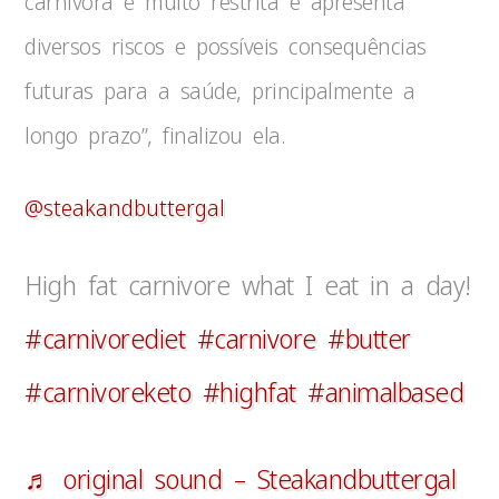
carnívora é muito restrita e apresenta
diversos riscos e possíveis consequências
futuras para a saúde, principalmente a
longo prazo”, finalizou ela.
@steakandbuttergal
High fat carnivore what I eat in a day!
#carnivorediet
#carnivore
#butter
#carnivoreketo
#highfat
#animalbased
♬ original sound – Steakandbuttergal