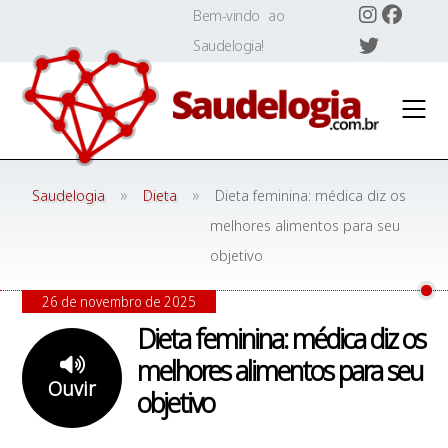
Skip
Bem-vindo ao
to
Saudelogia!
content
»
»
Saudelogia
Dieta
Dieta feminina: médica diz os
melhores alimentos para seu
objetivo
26 de novembro de 2025
Dieta feminina: médica diz os
melhores alimentos para seu
Ouvir
objetivo