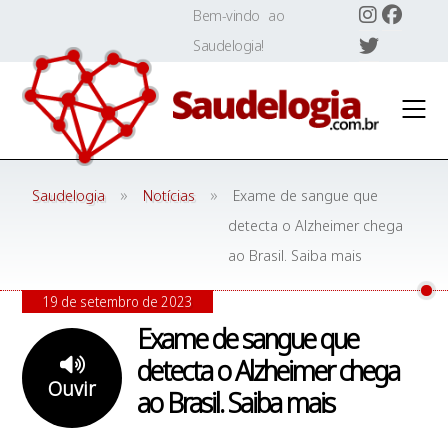
Skip
Bem-vindo ao
to
Saudelogia!
content
»
»
Saudelogia
Notícias
Exame de sangue que
detecta o Alzheimer chega
ao Brasil. Saiba mais
19 de setembro de 2023
Exame de sangue que
detecta o Alzheimer chega
Ouvir
ao Brasil. Saiba mais