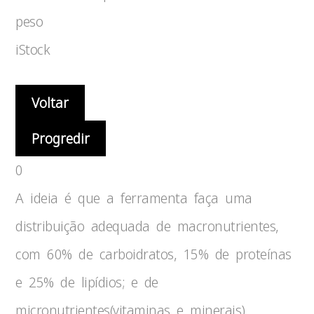
peso
iStock
Voltar
Progredir
0
A ideia é que a ferramenta faça uma
distribuição adequada de macronutrientes,
com 60% de carboidratos, 15% de proteínas
e 25% de lipídios; e de
micronutrientes(vitaminas e minerais).