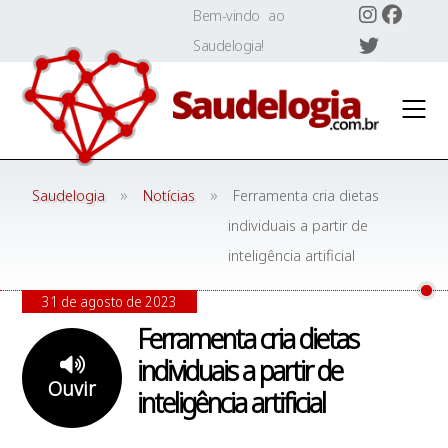
Skip
Bem-vindo ao
to
Saudelogia!
content
»
»
Saudelogia
Notícias
Ferramenta cria dietas
individuais a partir de
inteligência artificial
31 de agosto de 2023
Ferramenta cria dietas
individuais a partir de
Ouvir
inteligência artificial