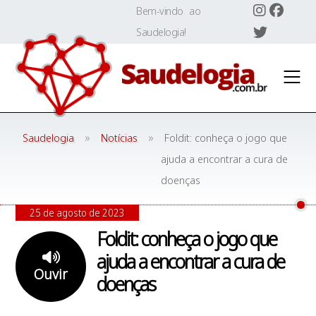
Skip
Bem-vindo ao
to
Saudelogia!
content
»
»
Saudelogia
Notícias
Foldit: conheça o jogo que
ajuda a encontrar a cura de
doenças
25 de agosto de 2023
Foldit: conheça o jogo que
ajuda a encontrar a cura de
Ouvir
doenças