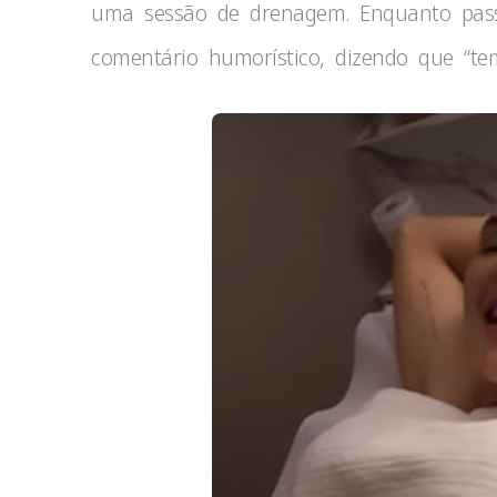
uma sessão de drenagem. Enquanto pass
comentário humorístico, dizendo que “t