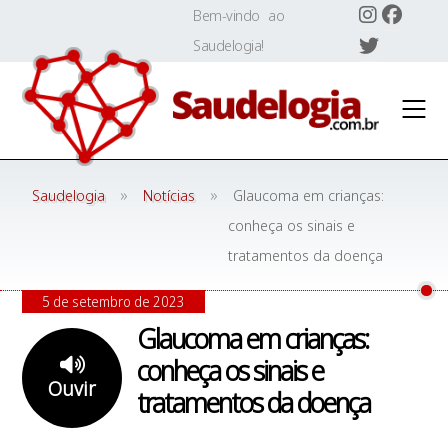
Skip
Bem-vindo ao
to
Saudelogia!
content
»
»
Saudelogia
Notícias
Glaucoma em crianças:
conheça os sinais e
tratamentos da doença
5 de setembro de 2023
Glaucoma em crianças:
conheça os sinais e
Ouvir
tratamentos da doença