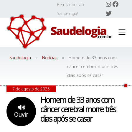
Skip
Bem-vindo ao
to
Saudelogia!
content
»
»
Saudelogia
Notícias
Homem de 33 anos com
câncer cerebral morre três
dias após se casar
7 de agosto de 2025
Homem de 33 anos com
câncer cerebral morre três
Ouvir
dias após se casar