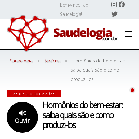
Skip
Bem-vindo ao
to
Saudelogia!
content
»
»
Saudelogia
Notícias
Hormônios do bem-estar:
saiba quais são e como
produzi-los
23 de agosto de 2023
Hormônios do bem-estar:
saiba quais são e como
Ouvir
produzi-los