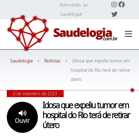
Skip
Bem-vindo ao
to
Saudelogia!
content
»
»
Saudelogia
Notícias
Idosa que expeliu tumor em
hospital do Rio terá de retirar
útero
6 de setembro de 2023
Idosa que expeliu tumor em
hospital do Rio terá de retirar
Ouvir
útero