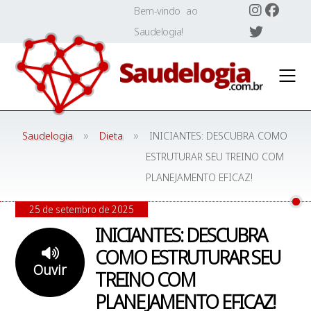
Skip
Bem-vindo ao
to
Saudelogia!
content
»
»
Saudelogia
Dieta
INICIANTES: DESCUBRA COMO
ESTRUTURAR SEU TREINO COM
PLANEJAMENTO EFICAZ!
25 de setembro de 2025
INICIANTES: DESCUBRA
COMO ESTRUTURAR SEU
Ouvir
TREINO COM
PLANEJAMENTO EFICAZ!