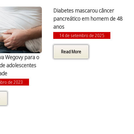
Diabetes mascarou câncer
pancreático em homem de 48
anos
14 de setembro de 2025
Read More
va Wegovy para o
de adolescentes
ade
mbro de 2023