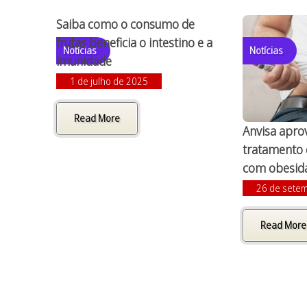
Saiba como o consumo de
frutas beneficia o intestino e a
Notícias
Notícias
imunidade
1 de julho de 2025
Read More
Anvisa apro
tratamento 
com obesid
26 de sete
Read More