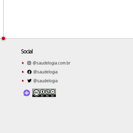
Social
@saudelogia.com.br
@saudelogia
@saudelogia