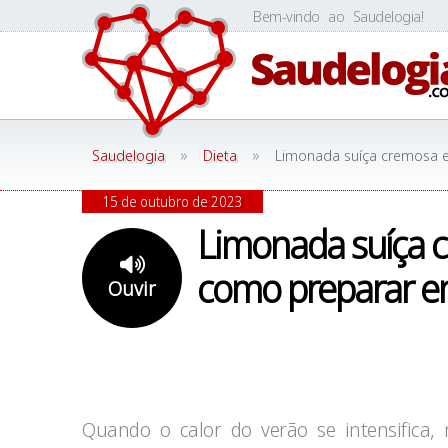
Skip
Bem-vindo ao Saudelogia!
to
content
»
»
Saudelogia
Dieta
Limonada suíça cremosa e
15 de outubro de 2023
Limonada suíça c
como preparar e
Ouvir
Quando o calor do verão se intensifica