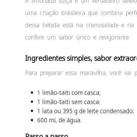
A limonada suíça é um verdadeiro delei
uma criação brasileira que combina perf
dessa bebida está na cremosidade e na 
confere um sabor único e revigorante.
Ingredientes simples, sabor extraor
Para preparar essa maravilha, você vai p
1 limão-taiti com casca;
1 limão-taiti sem casca;
1 lata ou 395 g de leite condensado;
600 mL de água.
Passo a passo