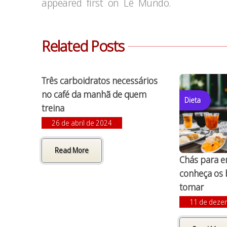
appeared first on Lê Mundo.
Related Posts
Três carboidratos necessários
no café da manhã de quem
Dieta
treina
26 de abril de 2024
Read More
Chás para e
conheça os 
tomar
11 de deze