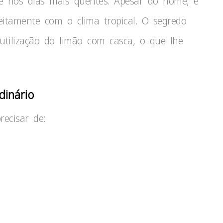
te nos dias mais quentes. Apesar do nome, é
eitamente com o clima tropical. O segredo
utilização do limão com casca, o que lhe
dinário
recisar de: