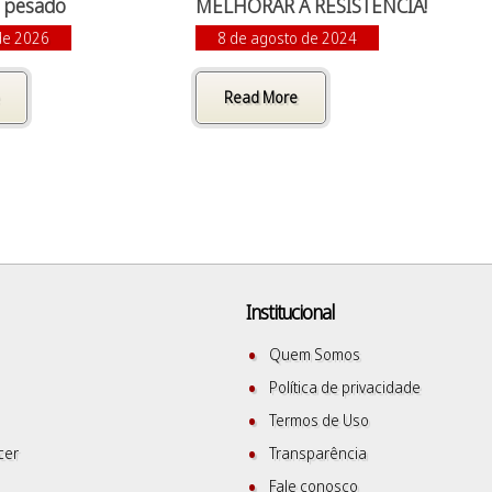
a pesado
MELHORAR A RESISTÊNCIA!
 de 2026
8 de agosto de 2024
Read More
Institucional
Quem Somos
Política de privacidade
Termos de Uso
cer
Transparência
Fale conosco