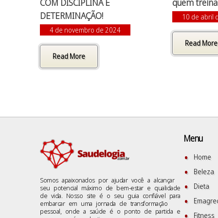
COM DISCIPLINA E
quem trein
DETERMINAÇÃO!
10 de abril
4 de novembro de 2024
Read More
Read More
Menu
Home
Beleza
Somos apaixonados por ajudar você a alcançar
Dieta
seu potencial máximo de bem-estar e qualidade
de vida. Nosso site é o seu guia confiável para
Emagre
embarcar em uma jornada de transformação
pessoal, onde a saúde é o ponto de partida e
Fitness