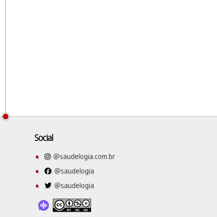
Social
@saudelogia.com.br
@saudelogia
@saudelogia