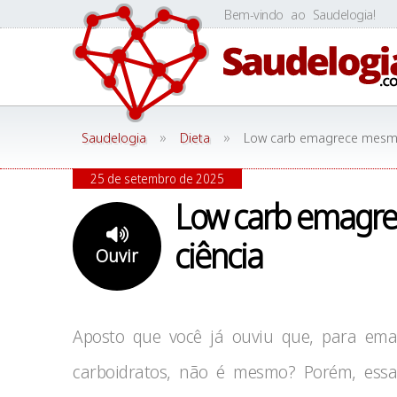
Skip
Bem-vindo ao Saudelogia!
to
content
»
»
Saudelogia
Dieta
Low carb emagrece mesmo?
25 de setembro de 2025
Low carb emagre
ciência
Ouvir
Aposto que você já ouviu que, para emag
carboidratos, não é mesmo? Porém, essa 