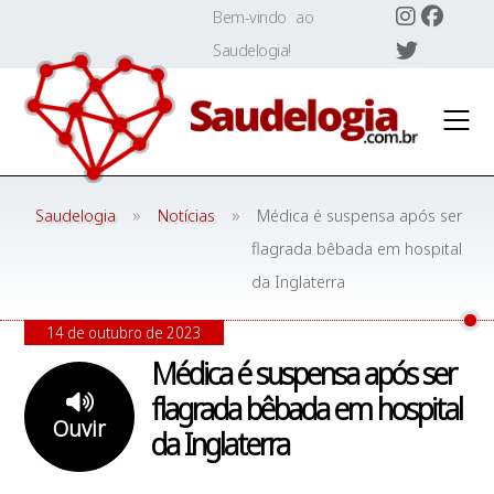
Skip
Bem-vindo ao
to
Saudelogia!
content
»
»
Saudelogia
Notícias
Médica é suspensa após ser
flagrada bêbada em hospital
da Inglaterra
14 de outubro de 2023
Médica é suspensa após ser
flagrada bêbada em hospital
Ouvir
da Inglaterra