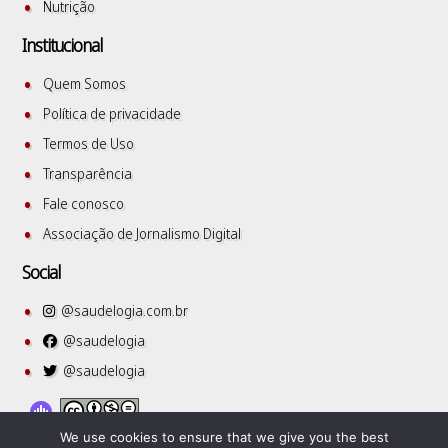
Nutrição
Institucional
Quem Somos
Política de privacidade
Termos de Uso
Transparência
Fale conosco
Associação de Jornalismo Digital
Social
@saudelogia.com.br
@saudelogia
@saudelogia
We use cookies to ensure that we give you the best