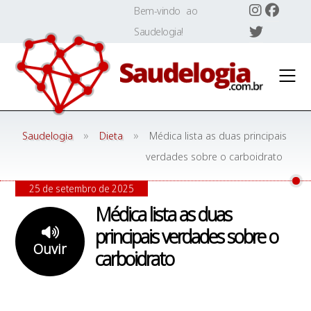
Skip
Bem-vindo ao
to
Saudelogia!
content
»
»
Saudelogia
Dieta
Médica lista as duas principais
verdades sobre o carboidrato
25 de setembro de 2025
Médica lista as duas
principais verdades sobre o
Ouvir
carboidrato