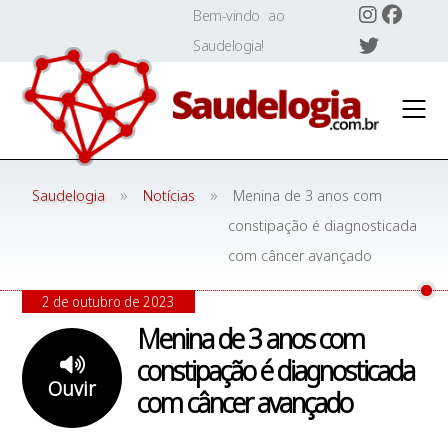
Skip
Bem-vindo ao
to
Saudelogia!
content
»
»
Saudelogia
Notícias
Menina de 3 anos com
constipação é diagnosticada
com câncer avançado
2 de outubro de 2023
Menina de 3 anos com
constipação é diagnosticada
Ouvir
com câncer avançado