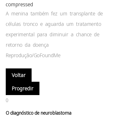
compressed
A menina também fez um transplante de
células tronco e aguarda um tratamento
experimental para diminuir a chance de
retorno da doença
Reprodução/GoFoundMe
Voltar
Progredir
0
O diagnóstico de neuroblastoma