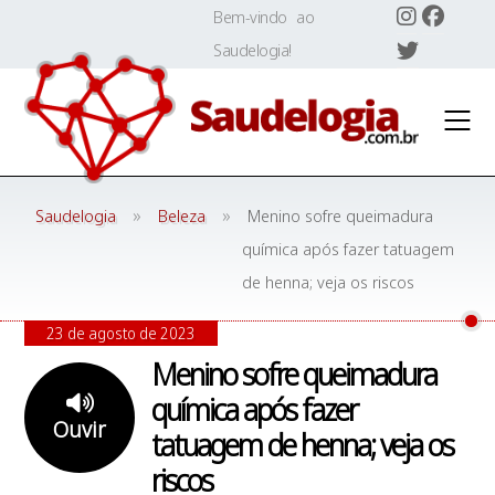
Skip
Bem-vindo ao
to
Saudelogia!
content
»
»
Saudelogia
Beleza
Menino sofre queimadura
química após fazer tatuagem
de henna; veja os riscos
23 de agosto de 2023
Menino sofre queimadura
química após fazer
Ouvir
tatuagem de henna; veja os
riscos