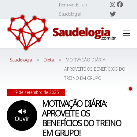
Skip
Bem-vindo ao
to
Saudelogia!
content
»
»
Saudelogia
Dieta
MOTIVAÇÃO DIÁRIA:
APROVEITE OS BENEFÍCIOS DO
TREINO EM GRUPO!
19 de setembro de 2025
MOTIVAÇÃO DIÁRIA:
APROVEITE OS
Ouvir
BENEFÍCIOS DO TREINO
EM GRUPO!