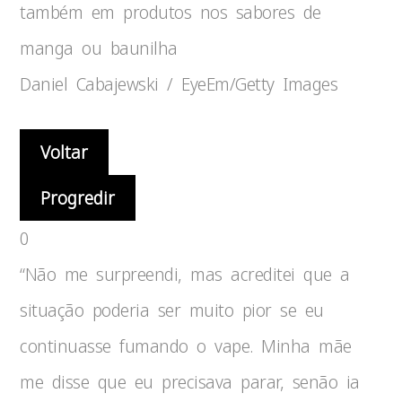
também em produtos nos sabores de
manga ou baunilha
Daniel Cabajewski / EyeEm/Getty Images
Voltar
Progredir
0
“Não me surpreendi, mas acreditei que a
situação poderia ser muito pior se eu
continuasse fumando o vape. Minha mãe
me disse que eu precisava parar, senão ia