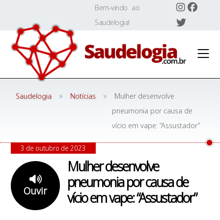
Skip
Bem-vindo ao
to
Saudelogia!
content
»
»
Saudelogia
Notícias
Mulher desenvolve
pneumonia por causa de
vício em vape: “Assustador”
3 de outubro de 2023
Mulher desenvolve
pneumonia por causa de
Ouvir
vício em vape: “Assustador”