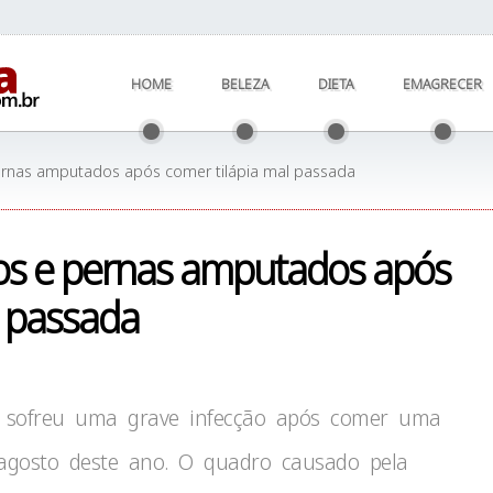
HOME
BELEZA
DIETA
EMAGRECER
ernas amputados após comer tilápia mal passada
os e pernas amputados após
l passada
, sofreu uma grave infecção após comer uma
 agosto deste ano. O quadro causado pela