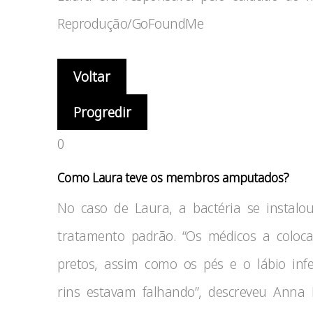
Reprodução/GoFoundMe
Voltar
Progredir
0
Como Laura teve os membros amputados?
No caso de Laura, a bactéria se instal
tratamento padrão. “Os médicos a colo
pretos, assim como os pés e o lábio infe
rins estavam falhando”, descreveu Anna 