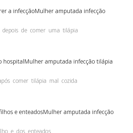
Mulher amputada infecção
 depois de comer uma tilápia
Mulher amputada infecção tilápia
pós comer tilápia mal cozida
Mulher amputada infecção
ilho e dos enteados