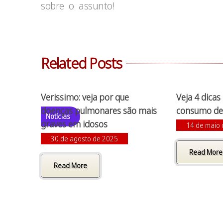
sobre o assunto!
Related Posts
Verissimo: veja por que
Veja 4 dicas
doenças pulmonares são mais
consumo de 
Notícias
graves em idosos
14 de maio
30 de agosto de 2025
Read More
Read More