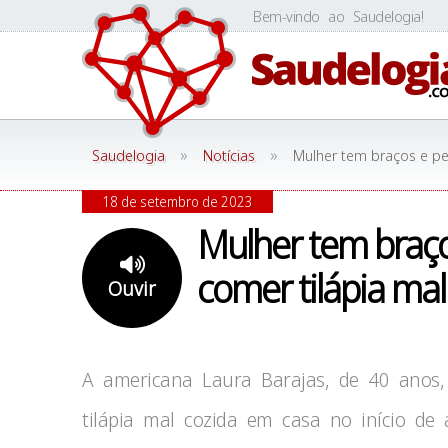
Skip
Bem-vindo ao Saudelogia!
to
content
»
»
Saudelogia
Notícias
Mulher tem braços e p
18 de setembro de 2023
Mulher tem braç
comer tilápia ma
Ouvir
A americana Laura Barajas, de 40 anos
tilápia mal cozida em casa no início de