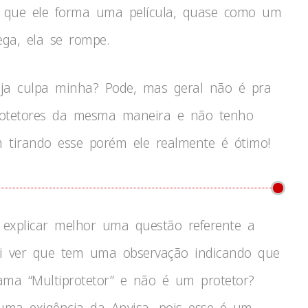
o que ele forma uma película, quase como um
ega, ela se rompe.
eja culpa minha? Pode, mas geral não é pra
protetores da mesma maneira e não tenho
tirando esse porém ele realmente é ótimo!
e explicar melhor uma questão referente a
i ver que tem uma observação indicando que
ama “Multiprotetor” e não é um protetor?
uma exigência da Anvisa, pois esse é um