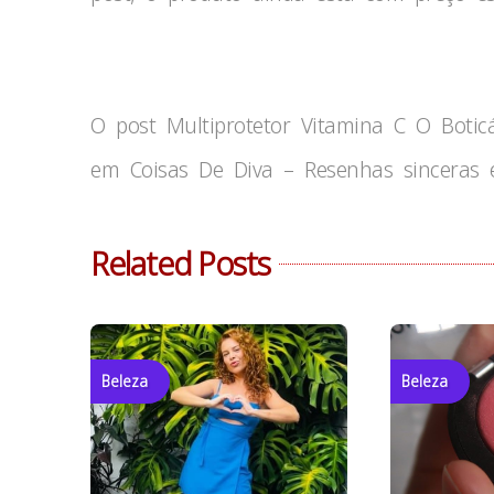
O post Multiprotetor Vitamina C O Boticá
em Coisas De Diva – Resenhas sinceras e
Related Posts
Beleza
Beleza