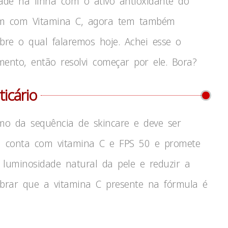
ade na linha com o ativo antioxidante do
érum com Vitamina C, agora tem também
bre o qual falaremos hoje. Achei esse o
mento, então resolvi começar por ele. Bora?
ticário
mo da sequência de skincare e deve ser
a conta com vitamina C e FPS 50 e promete
a luminosidade natural da pele e reduzir a
mbrar que a vitamina C presente na fórmula é