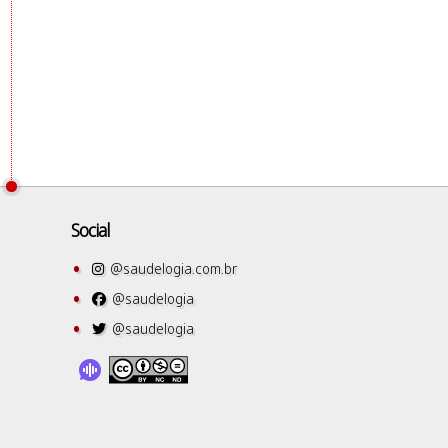
Social
@saudelogia.com.br
@saudelogia
@saudelogia