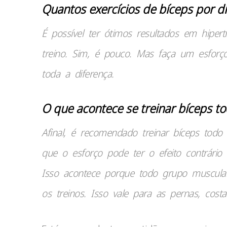
Quantos exercícios de bíceps por d
É possível ter ótimos resultados em hipert
treino. Sim, é pouco. Mas faça um esforço
toda a diferença.
O que acontece se treinar bíceps to
Afinal, é recomendado treinar bíceps todo
que o esforço pode ter o efeito contrário
Isso acontece porque todo grupo muscula
os treinos. Isso vale para as pernas, cos