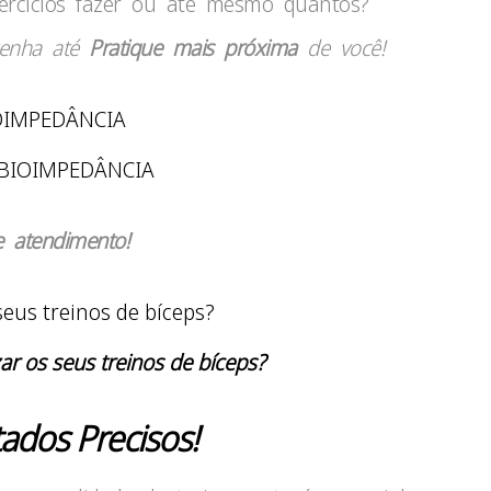
xercícios fazer ou até mesmo quantos?
venha até
Pratique mais próxima
de você!
 BIOIMPEDÂNCIA
e atendimento!
ar os seus treinos de bíceps?
ados Precisos!