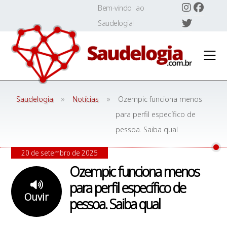
Skip
Bem-vindo ao
to
Saudelogia!
content
»
»
Saudelogia
Notícias
Ozempic funciona menos
para perfil específico de
pessoa. Saiba qual
20 de setembro de 2025
Ozempic funciona menos
para perfil específico de
Ouvir
pessoa. Saiba qual