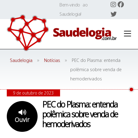
Skip
Bem-vindo ao
to
Saudelogia!
content
»
»
Saudelogia
Notícias
PEC do Plasma: entenda
polêmica sobre venda de
hemoderivados
9 de outubro de 2023
PEC do Plasma: entenda
polêmica sobre venda de
Ouvir
hemoderivados